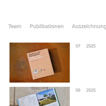
Team
Publikationen
Auszeichnun
07
2025
06
2025