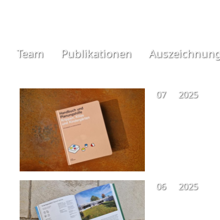
Team
Publikationen
Auszeichnun
07
2025
06
2025