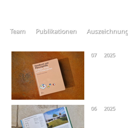
Team
Publikationen
Auszeichnun
07
2025
06
2025