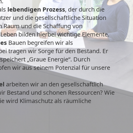
n.
als
lebendigen Prozess
, der durch die
tzer und die gesellschaftliche Situation
en Raum und die Schaffung von
 Leben bilden hierbei wichtige Elemente.
des
Bauen begreifen wir als
bei tragen wir Sorge für den Bestand. Er
 speichert „Graue Energie“. Durch
en wir aus seinem Potenzial für unsere
el
arbeiten wir an den gesellschaftlich
wir Bestand und schonen Ressourcen? Wie
 wird Klimaschutz als räumliche