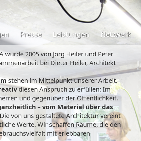
gen
Presse
Leistungen
Netzwerk
A wurde 2005 von Jörg Heiler und Peter
mmenarbeit bei Dieter Heiler, Architekt
um
stehen im Mittelpunkt unserer Arbeit.
reativ
diesen Anspruch zu erfüllen: Im
herren und gegenüber der Öffentlichkeit.
ganzheitlich
–
vom
Material über das
 Die von uns gestaltete Architektur vereint
ftliche Werte. Wir schaffen Räume, die den
rauchsvielfalt mit erlebbaren