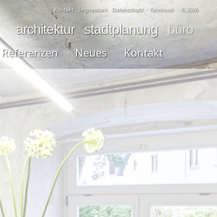
Kontakt
Impressum
Datenschutz
facebook
© 2026
architektur
stadtplanung
büro
Referenzen
Neues
Kontakt