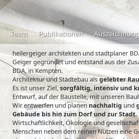
Team
Publikationen
Auszeichnun
heilergeiger architekten und stadtplaner BD
Geiger gegründet und entstand aus der Zusa
BDA, in Kempten.
Architektur und Städtebau als
gelebter Ra
Es ist unser Ziel,
sorgfältig, intensiv und k
Entwurf, auf der Baustelle, mit unseren Bau
Wir entwerfen und planen
nachhaltig
und
Gebäude bis hin zum Dorf und zur Stadt
.
Wirtschaftlichkeit, Ökologie und gesellscha
Menschen neben dem reinen Nutzen eine Geb