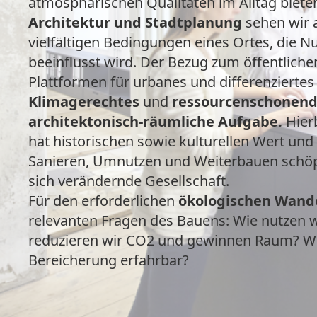
atmosphärischen Qualitäten im Alltag biete
Architektur und Stadtplanung
sehen wir 
vielfältigen Bedingungen eines Ortes, die Nu
beeinflusst wird. Der Bezug zum öffentlich
Plattformen für urbanes und differenziertes
Klimagerechtes
und
ressourcenschonen
architektonisch-räumliche Aufgabe.
Hier
hat historischen sowie kulturellen Wert und
Sanieren, Umnutzen und Weiterbauen schöpf
sich verändernde Gesellschaft.
Für den erforderlichen
ökologischen Wand
relevanten Fragen des Bauens: Wie nutzen 
reduzieren wir CO2 und gewinnen Raum? Wie
Bereicherung erfahrbar?