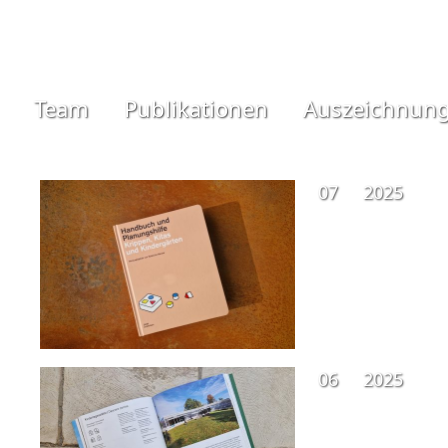
Team
Publikationen
Auszeichnun
07
2025
06
2025