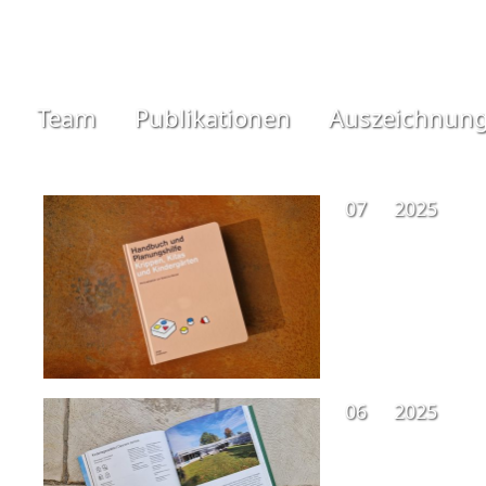
Team
Publikationen
Auszeichnun
07
2025
06
2025